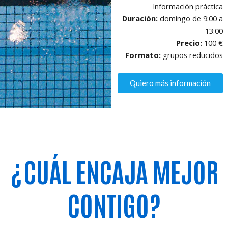
Información práctica
Duración:
domingo de 9:00 a
13:00
Precio:
100 €
Formato:
grupos reducidos
Quiero más información
¿CUÁL ENCAJA MEJOR
CONTIGO?