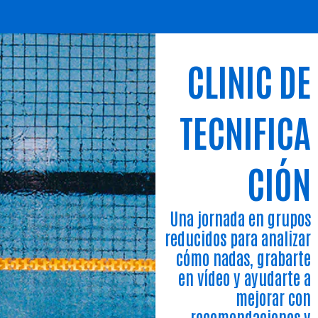
CLINIC DE
TECNIFICA
CIÓN
Una jornada en grupos
reducidos para analizar
cómo nadas, grabarte
en vídeo y ayudarte a
mejorar con
recomendaciones y