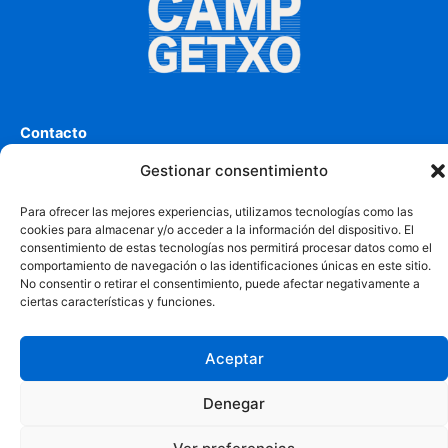
p
o
v
a
c
Contacto
í
Dirección
:
Los Chopos Etorbidea, s/n, 48992 Algorta,
o
Gestionar consentimiento
Bizkaia
.
Teléfono:
663 95 60 36
Para ofrecer las mejores experiencias, utilizamos tecnologías como las
cookies para almacenar y/o acceder a la información del dispositivo. El
consentimiento de estas tecnologías nos permitirá procesar datos como el
Política de privacidad
comportamiento de navegación o las identificaciones únicas en este sitio.
No consentir o retirar el consentimiento, puede afectar negativamente a
Aviso Legal
ciertas características y funciones.
Política de Cookies
Más información sobre las Cookies
Aceptar
Denegar