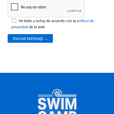
o
r
f
a
He leído y estoy de acuerdo con la
política de
v
privacidad
de la web
o
r
,
d
e
j
a
e
s
t
e
c
a
m