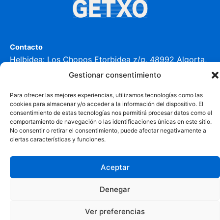
Contacto
Helbidea:
Los Chopos Etorbidea z/g, 48992 Algorta,
Bizkaia
Gestionar consentimiento
Telefonoa:
663 95 60 36
Para ofrecer las mejores experiencias, utilizamos tecnologías como las
cookies para almacenar y/o acceder a la información del dispositivo. El
Pribatasun politika
consentimiento de estas tecnologías nos permitirá procesar datos como el
comportamiento de navegación o las identificaciones únicas en este sitio.
Ohar Legala
No consentir o retirar el consentimiento, puede afectar negativamente a
Cookien Politika
ciertas características y funciones.
Cookiei buruzko informazio gehiago
Aceptar
Denegar
Ver preferencias